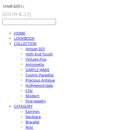
LOG IN
로그인
HOME
LOOKBOOK
COLLECTION
Artisan 925
High End Touch
Vintage Pop
Antoinette
SIMPLE JAMIE
Cosmic Paradise
Precious Antique
Hollywood Gala
Chic
Modern
Fine Jewelry
CATEGORY
Earrings
Necklace
Bracelet
Ring