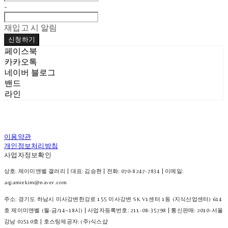
-
재입고 시 알림
신청하기
페이스북
카카오톡
네이버 블로그
밴드
라인
이용약관
개인정보처리방침
사업자정보확인
상호: 제이미앤벨 갤러리 | 대표: 김승현 | 전화: 070-8247-7834 | 이메일:
aqjamiekim@naver.com
주소: 경기도 하남시 미사강변한강로 155 미사강변 SK V1센터 1동 (지식산업센터) 614
호 제이미앤벨 (월-금/14~18시) | 사업자등록번호:
211-08-35798
| 통신판매:
2010-서울
강남 02510호
| 호스팅제공자: (주)식스샵