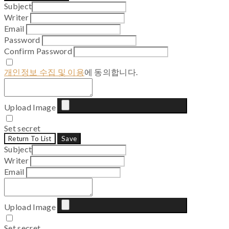
Subject
Writer
Email
Password
Confirm Password
개인정보 수집 및 이용
에 동의합니다.
Upload Image
Set secret
Return To List
Save
Subject
Writer
Email
Upload Image
Set secret