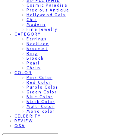
SIMPLE JAMIE
Cosmic Paradise
Precious Antique
Hollywood Gala
Chic
Modern
Fine Jewelry
CATEGORY
Earrings
Necklace
Bracelet
Ring
Brooch
Pearl
Chain
COLOR
Pink Color
Red Color
Purple Color
Green Color
Blue Color
Black Color
Multi Color
Mono color
CELEBRITY
REVIEW
Q&A