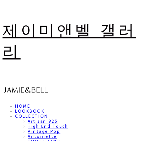
제이미앤벨 갤러
리
HOME
LOOKBOOK
COLLECTION
Artisan 925
High End Touch
Vintage Pop
Antoinette