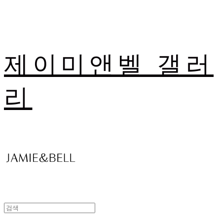
제이미앤벨 갤러
리