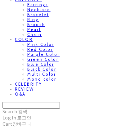
Earrings
Necklace
Bracelet
Ring
Brooch
Pearl
Chain
COLOR
Pink Color
Red Color
Purple Color
Green Color
Blue Color
Black Color
Multi Color
Mono color
CELEBRITY
REVIEW
Q&A
Search
검색
Log In
로그인
Cart
장바구니