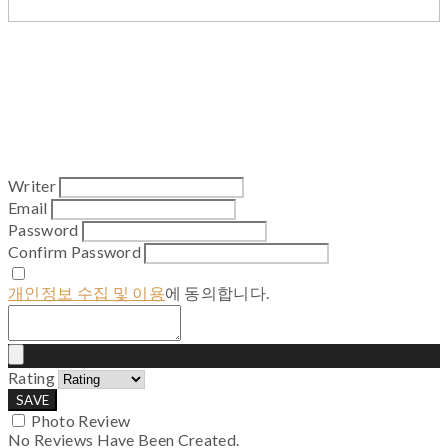
Writer
Email
Password
Confirm Password
개인정보 수집 및 이용
에 동의합니다.
Rating
SAVE
Photo Review
No Reviews Have Been Created.