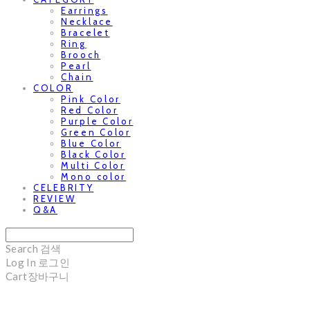
Earrings
Necklace
Bracelet
Ring
Brooch
Pearl
Chain
COLOR
Pink Color
Red Color
Purple Color
Green Color
Blue Color
Black Color
Multi Color
Mono color
CELEBRITY
REVIEW
Q&A
Search
검색
Log In
로그인
Cart
장바구니