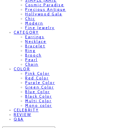
SIMPLE JAMIE
Cosmic Paradise
Precious Antique
Hollywood Gala
Chic
Modern
Fine Jewelry
CATEGORY
Earrings
Necklace
Bracelet
Ring
Brooch
Pearl
Chain
COLOR
Pink Color
Red Color
Purple Color
Green Color
Blue Color
Black Color
Multi Color
Mono color
CELEBRITY
REVIEW
Q&A