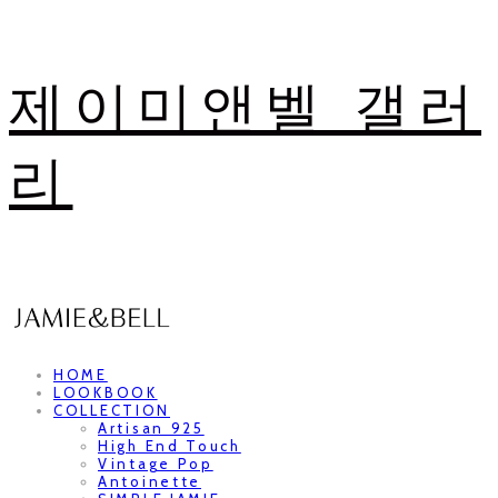
제이미앤벨 갤러
리
HOME
LOOKBOOK
COLLECTION
Artisan 925
High End Touch
Vintage Pop
Antoinette