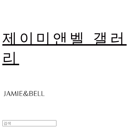
제이미앤벨 갤러
리