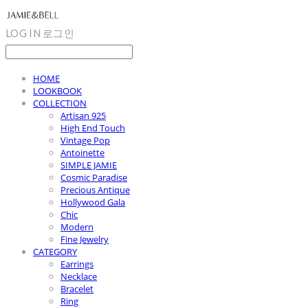
LOG IN
로그인
HOME
LOOKBOOK
COLLECTION
Artisan 925
High End Touch
Vintage Pop
Antoinette
SIMPLE JAMIE
Cosmic Paradise
Precious Antique
Hollywood Gala
Chic
Modern
Fine Jewelry
CATEGORY
Earrings
Necklace
Bracelet
Ring