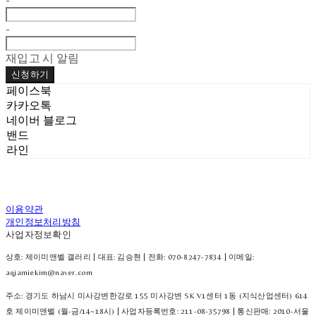
-
재입고 시 알림
신청하기
페이스북
카카오톡
네이버 블로그
밴드
라인
이용약관
개인정보처리방침
사업자정보확인
상호: 제이미앤벨 갤러리 | 대표: 김승현 | 전화: 070-8247-7834 | 이메일:
aqjamiekim@naver.com
주소: 경기도 하남시 미사강변한강로 155 미사강변 SK V1센터 1동 (지식산업센터) 614
호 제이미앤벨 (월-금/14~18시) | 사업자등록번호:
211-08-35798
| 통신판매:
2010-서울