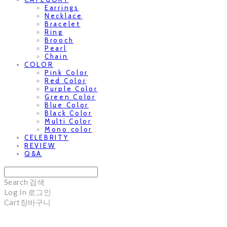
Earrings
Necklace
Bracelet
Ring
Brooch
Pearl
Chain
COLOR
Pink Color
Red Color
Purple Color
Green Color
Blue Color
Black Color
Multi Color
Mono color
CELEBRITY
REVIEW
Q&A
Search
검색
Log In
로그인
Cart
장바구니