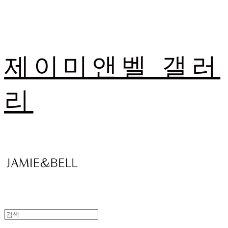
제이미앤벨 갤러
리