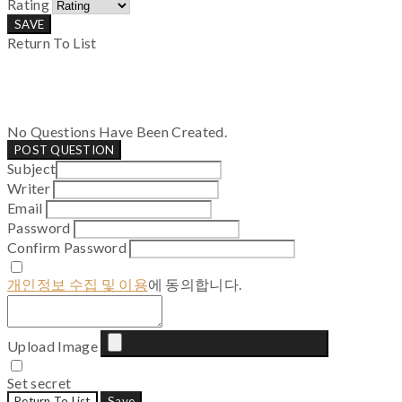
Rating
SAVE
Return To List
No Questions Have Been Created.
POST QUESTION
Subject
Writer
Email
Password
Confirm Password
개인정보 수집 및 이용
에 동의합니다.
Upload Image
Set secret
Return To List
Save