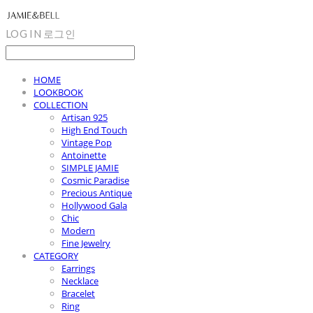
LOG IN
로그인
HOME
LOOKBOOK
COLLECTION
Artisan 925
High End Touch
Vintage Pop
Antoinette
SIMPLE JAMIE
Cosmic Paradise
Precious Antique
Hollywood Gala
Chic
Modern
Fine Jewelry
CATEGORY
Earrings
Necklace
Bracelet
Ring