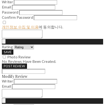
Writer
Email
Password
Confirm Password
개인정보 수집 및 이용
에 동의합니다.
Rating
SAVE
Photo Review
No Reviews Have Been Created.
POST REVIEW
Modify Review
Writer
Email