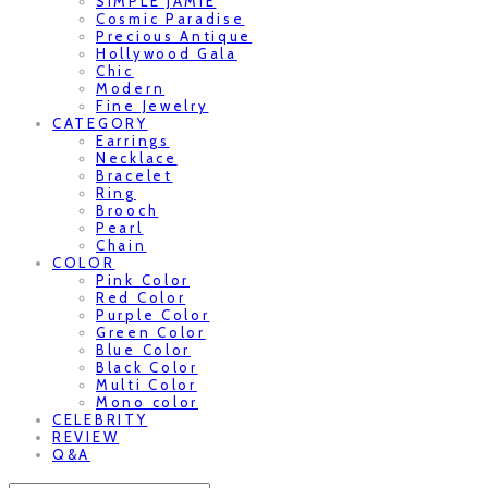
SIMPLE JAMIE
Cosmic Paradise
Precious Antique
Hollywood Gala
Chic
Modern
Fine Jewelry
CATEGORY
Earrings
Necklace
Bracelet
Ring
Brooch
Pearl
Chain
COLOR
Pink Color
Red Color
Purple Color
Green Color
Blue Color
Black Color
Multi Color
Mono color
CELEBRITY
REVIEW
Q&A