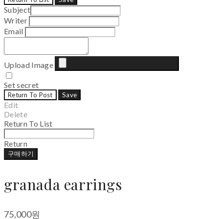
Subject
Writer
Email
Upload Image
Set secret
Return To Post
Save
Edit
Delete
Return To List
Return
구매하기
granada earrings
75,000원