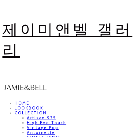
제이미앤벨 갤러
리
HOME
LOOKBOOK
COLLECTION
Artisan 925
High End Touch
Vintage Pop
Antoinette