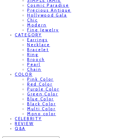
SIMPLE JAMIE
Cosmic Paradise
Precious Antique
Hollywood Gala
Chic
Modern
Fine Jewelry
CATEGORY
Earrings
Necklace
Bracelet
Ring
Brooch
Pearl
Chain
COLOR
Pink Color
Red Color
Purple Color
Green Color
Blue Color
Black Color
Multi Color
Mono color
CELEBRITY
REVIEW
Q&A