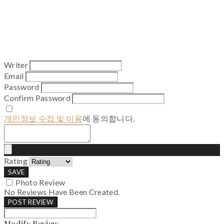
Writer
Email
Password
Confirm Password
개인정보 수집 및 이용
에 동의합니다.
Rating
SAVE
Photo Review
No Reviews Have Been Created.
POST REVIEW
Modify Review