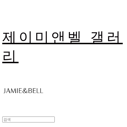
제이미앤벨 갤러
리