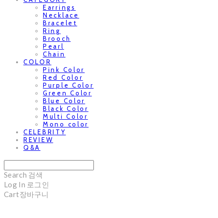
Earrings
Necklace
Bracelet
Ring
Brooch
Pearl
Chain
COLOR
Pink Color
Red Color
Purple Color
Green Color
Blue Color
Black Color
Multi Color
Mono color
CELEBRITY
REVIEW
Q&A
Search
검색
Log In
로그인
Cart
장바구니