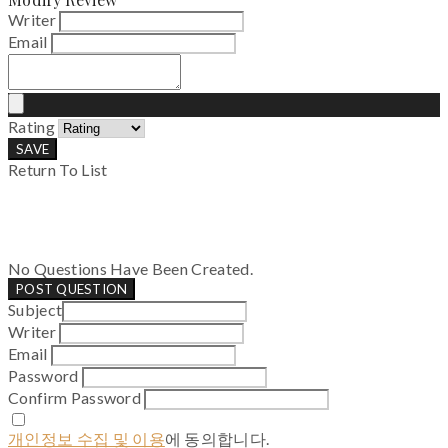
Writer
Email
Rating
SAVE
Return To List
No Questions Have Been Created.
POST QUESTION
Subject
Writer
Email
Password
Confirm Password
개인정보 수집 및 이용
에 동의합니다.