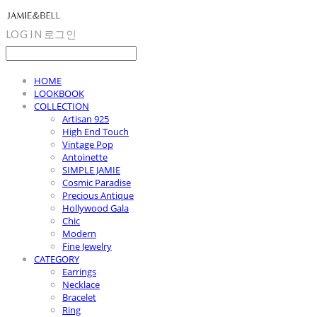
LOG IN
로그인
HOME
LOOKBOOK
COLLECTION
Artisan 925
High End Touch
Vintage Pop
Antoinette
SIMPLE JAMIE
Cosmic Paradise
Precious Antique
Hollywood Gala
Chic
Modern
Fine Jewelry
CATEGORY
Earrings
Necklace
Bracelet
Ring