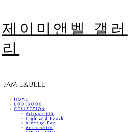
제이미앤벨 갤러
리
HOME
LOOKBOOK
COLLECTION
Artisan 925
High End Touch
Vintage Pop
Antoinette