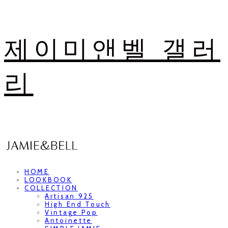
제이미앤벨 갤러
리
HOME
LOOKBOOK
COLLECTION
Artisan 925
High End Touch
Vintage Pop
Antoinette