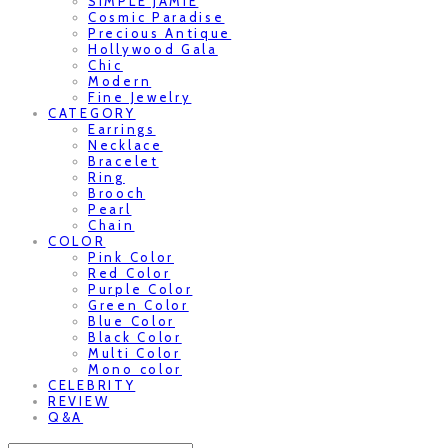
SIMPLE JAMIE
Cosmic Paradise
Precious Antique
Hollywood Gala
Chic
Modern
Fine Jewelry
CATEGORY
Earrings
Necklace
Bracelet
Ring
Brooch
Pearl
Chain
COLOR
Pink Color
Red Color
Purple Color
Green Color
Blue Color
Black Color
Multi Color
Mono color
CELEBRITY
REVIEW
Q&A