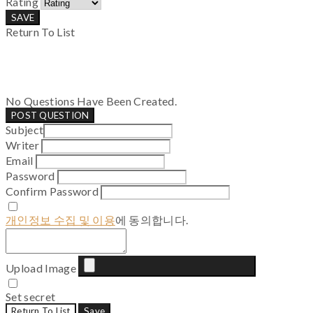
Rating
SAVE
Return To List
No Questions Have Been Created.
POST QUESTION
Subject
Writer
Email
Password
Confirm Password
개인정보 수집 및 이용
에 동의합니다.
Upload Image
Set secret
Return To List
Save