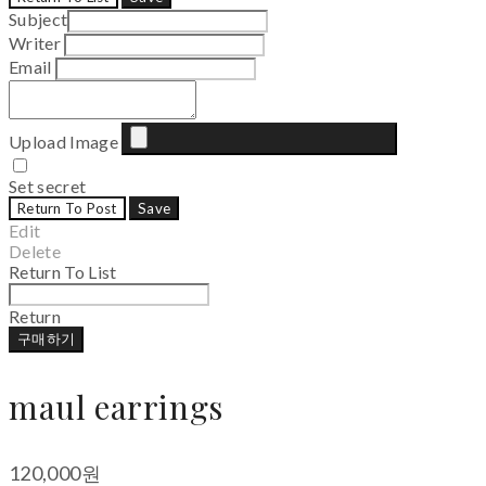
Subject
Writer
Email
Upload Image
Set secret
Return To Post
Save
Edit
Delete
Return To List
Return
구매하기
maul earrings
120,000원