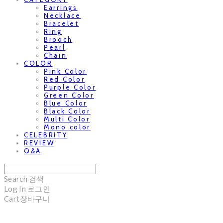
Earrings
Necklace
Bracelet
Ring
Brooch
Pearl
Chain
COLOR
Pink Color
Red Color
Purple Color
Green Color
Blue Color
Black Color
Multi Color
Mono color
CELEBRITY
REVIEW
Q&A
Search
검색
Log In
로그인
Cart
장바구니