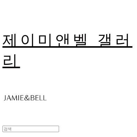
제이미앤벨 갤러
리