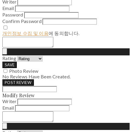
Writer
Email
Password
Confirm Password
개인정보 수집 및 이용
에 동의합니다.
Rating
SAVE
Photo Review
No Reviews Have Been Created.
POST REVIEW
Modify Review
Writer
Email