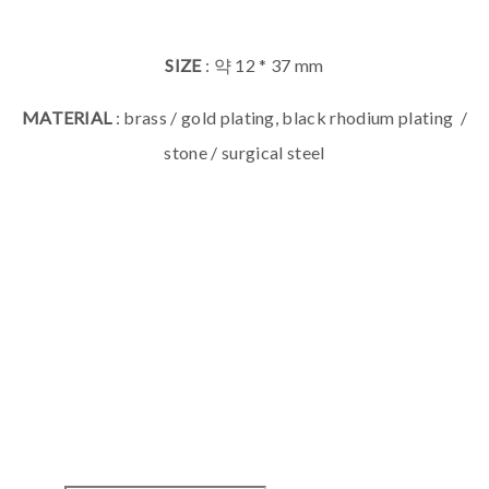
SIZE
: 약 12 * 37 mm
MATERIAL
: brass / gold plating, black rhodium plating /
stone / surgical steel