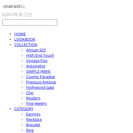
LOG IN
로그인
HOME
LOOKBOOK
COLLECTION
Artisan 925
High End Touch
Vintage Pop
Antoinette
SIMPLE JAMIE
Cosmic Paradise
Precious Antique
Hollywood Gala
Chic
Modern
Fine Jewelry
CATEGORY
Earrings
Necklace
Bracelet
Ring