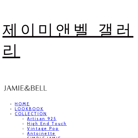
제이미앤벨 갤러
리
HOME
LOOKBOOK
COLLECTION
Artisan 925
High End Touch
Vintage Pop
Antoinette