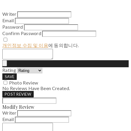
Writer
Email
Password
Confirm Password
개인정보 수집 및 이용
에 동의합니다.
Rating
SAVE
Photo Review
No Reviews Have Been Created.
POST REVIEW
Modify Review
Writer
Email