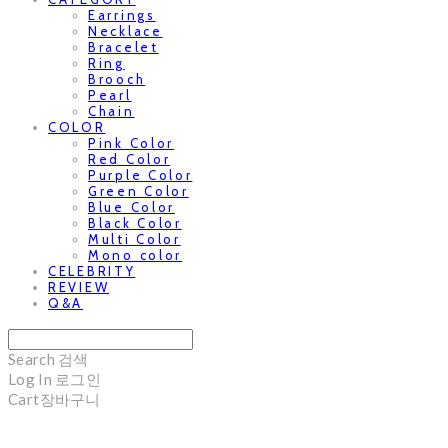
Earrings
Necklace
Bracelet
Ring
Brooch
Pearl
Chain
COLOR
Pink Color
Red Color
Purple Color
Green Color
Blue Color
Black Color
Multi Color
Mono color
CELEBRITY
REVIEW
Q&A
Search
검색
Log In
로그인
Cart
장바구니