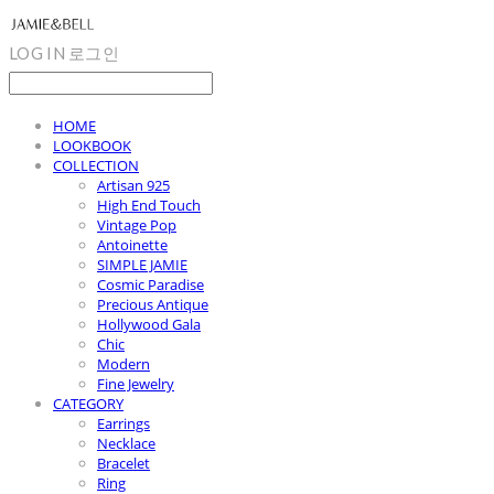
LOG IN
로그인
HOME
LOOKBOOK
COLLECTION
Artisan 925
High End Touch
Vintage Pop
Antoinette
SIMPLE JAMIE
Cosmic Paradise
Precious Antique
Hollywood Gala
Chic
Modern
Fine Jewelry
CATEGORY
Earrings
Necklace
Bracelet
Ring