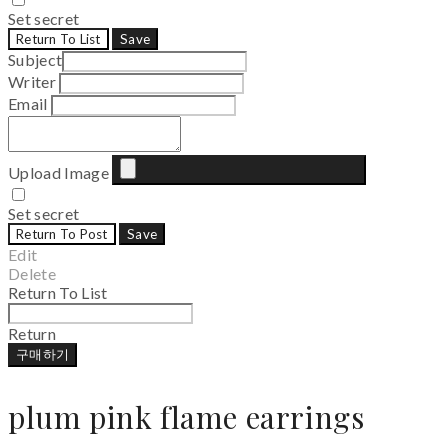
Set secret
Return To List
Save
Subject
Writer
Email
Upload Image
Set secret
Return To Post
Save
Edit
Delete
Return To List
Return
구매하기
plum pink flame earrings