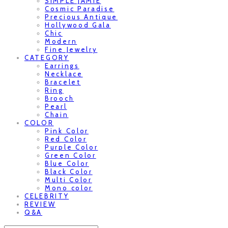
SIMPLE JAMIE
Cosmic Paradise
Precious Antique
Hollywood Gala
Chic
Modern
Fine Jewelry
CATEGORY
Earrings
Necklace
Bracelet
Ring
Brooch
Pearl
Chain
COLOR
Pink Color
Red Color
Purple Color
Green Color
Blue Color
Black Color
Multi Color
Mono color
CELEBRITY
REVIEW
Q&A