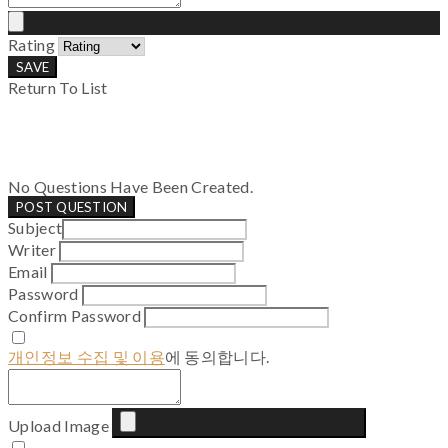
Rating
SAVE
Return To List
No Questions Have Been Created.
POST QUESTION
Subject
Writer
Email
Password
Confirm Password
개인정보 수집 및 이용
에 동의합니다.
Upload Image