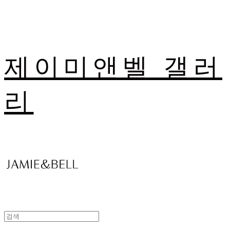
제이미앤벨 갤러
리