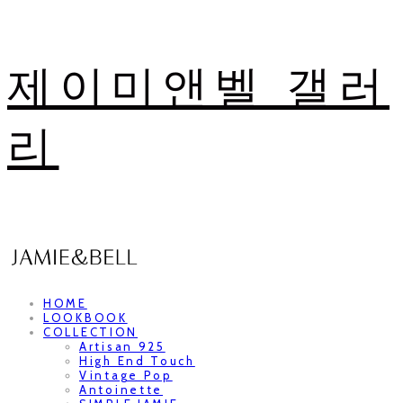
제이미앤벨 갤러
리
HOME
LOOKBOOK
COLLECTION
Artisan 925
High End Touch
Vintage Pop
Antoinette