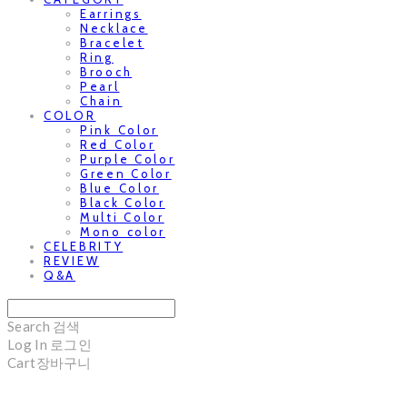
Earrings
Necklace
Bracelet
Ring
Brooch
Pearl
Chain
COLOR
Pink Color
Red Color
Purple Color
Green Color
Blue Color
Black Color
Multi Color
Mono color
CELEBRITY
REVIEW
Q&A
Search
검색
Log In
로그인
Cart
장바구니