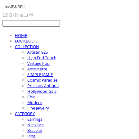
LOG IN
로그인
HOME
LOOKBOOK
COLLECTION
Artisan 925
High End Touch
Vintage Pop
Antoinette
SIMPLE JAMIE
Cosmic Paradise
Precious Antique
Hollywood Gala
Chic
Modern
Fine Jewelry
CATEGORY
Earrings
Necklace
Bracelet
Ring