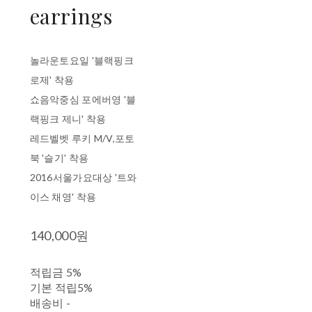
earrings
놀라운토요일 '블랙핑크
로제' 착용
쇼음악중심 포에버영 '블
랙핑크 제니' 착용
레드벨벳 루키 M/V,포토
북 '슬기' 착용
2016서울가요대상 '트와
이스 채영' 착용
140,000원
적립금
5%
기본 적립
5%
배송비
-