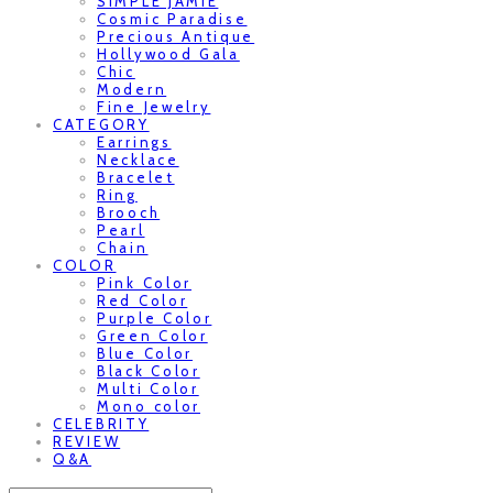
SIMPLE JAMIE
Cosmic Paradise
Precious Antique
Hollywood Gala
Chic
Modern
Fine Jewelry
CATEGORY
Earrings
Necklace
Bracelet
Ring
Brooch
Pearl
Chain
COLOR
Pink Color
Red Color
Purple Color
Green Color
Blue Color
Black Color
Multi Color
Mono color
CELEBRITY
REVIEW
Q&A