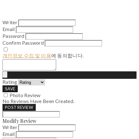
Writer
Email
Password
Confirm Password
개인정보 수집 및 이용
에 동의합니다.
Rating
SAVE
Photo Review
No Reviews Have Been Created.
POST REVIEW
Modify Review
Writer
Email