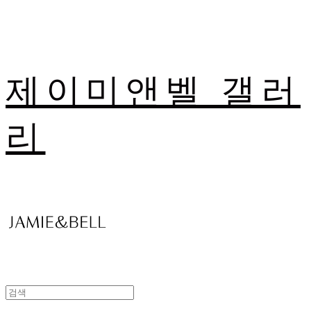
제이미앤벨 갤러
리