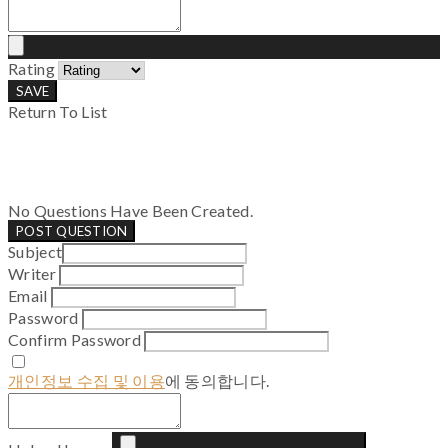
Rating
SAVE
Return To List
No Questions Have Been Created.
POST QUESTION
Subject
Writer
Email
Password
Confirm Password
개인정보 수집 및 이용
에 동의합니다.