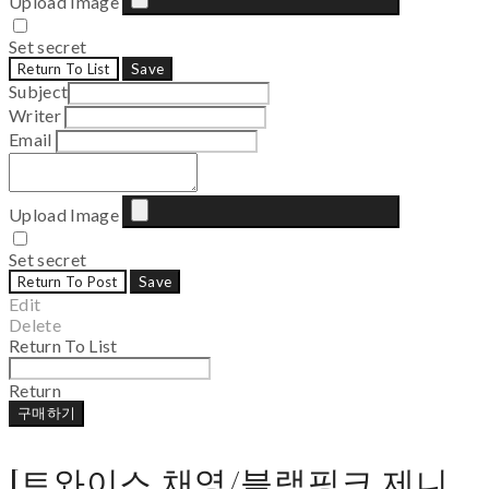
Upload Image
Set secret
Return To List
Save
Subject
Writer
Email
Upload Image
Set secret
Return To Post
Save
Edit
Delete
Return To List
Return
구매하기
[트와이스 채영/블랙핑크 제니,