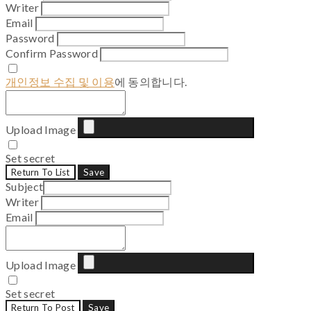
Writer
Email
Password
Confirm Password
개인정보 수집 및 이용
에 동의합니다.
Upload Image
Set secret
Return To List
Save
Subject
Writer
Email
Upload Image
Set secret
Return To Post
Save