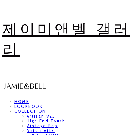
제이미앤벨 갤러
리
HOME
LOOKBOOK
COLLECTION
Artisan 925
High End Touch
Vintage Pop
Antoinette