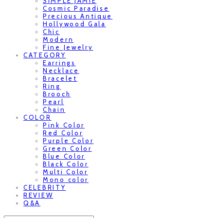
SIMPLE JAMIE
Cosmic Paradise
Precious Antique
Hollywood Gala
Chic
Modern
Fine Jewelry
CATEGORY
Earrings
Necklace
Bracelet
Ring
Brooch
Pearl
Chain
COLOR
Pink Color
Red Color
Purple Color
Green Color
Blue Color
Black Color
Multi Color
Mono color
CELEBRITY
REVIEW
Q&A