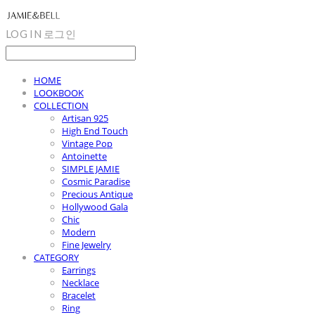
LOG IN
로그인
HOME
LOOKBOOK
COLLECTION
Artisan 925
High End Touch
Vintage Pop
Antoinette
SIMPLE JAMIE
Cosmic Paradise
Precious Antique
Hollywood Gala
Chic
Modern
Fine Jewelry
CATEGORY
Earrings
Necklace
Bracelet
Ring