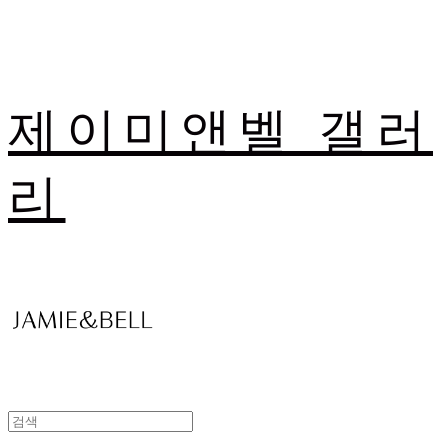
제이미앤벨 갤러
리