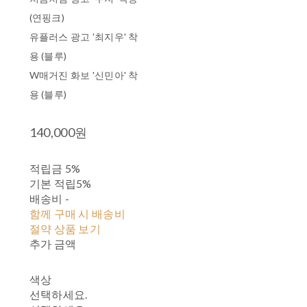
(연핑크)
유플러스 광고 '최지우' 착
용 (블루)
W매거진 화보 '신민아' 착
용 (블루)
140,000원
적립금
5%
기본 적립
5%
배송비
-
함께 구매 시 배송비
절약 상품 보기
추가 금액
색상
선택하세요.