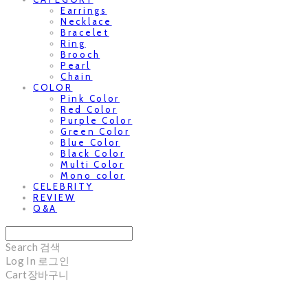
Earrings
Necklace
Bracelet
Ring
Brooch
Pearl
Chain
COLOR
Pink Color
Red Color
Purple Color
Green Color
Blue Color
Black Color
Multi Color
Mono color
CELEBRITY
REVIEW
Q&A
Search
검색
Log In
로그인
Cart
장바구니