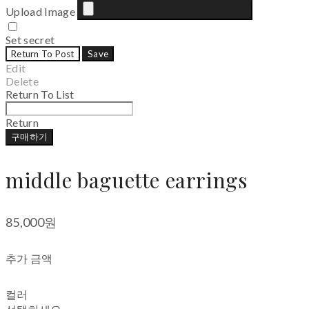
Upload Image
Set secret
Return To Post
Save
Edit
Delete
Return To List
Return
구매하기
middle baguette earrings
85,000원
추가 금액
컬러