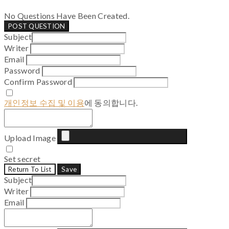
No Questions Have Been Created.
POST QUESTION
Subject
Writer
Email
Password
Confirm Password
개인정보 수집 및 이용
에 동의합니다.
Upload Image
Set secret
Return To List
Save
Subject
Writer
Email