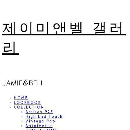
제이미앤벨 갤러
리
HOME
LOOKBOOK
COLLECTION
Artisan 925
High End Touch
Vintage Pop
Antoinette