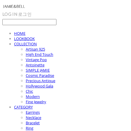
LOG IN
로그인
HOME
LOOKBOOK
COLLECTION
Artisan 925
High End Touch
Vintage Pop
Antoinette
SIMPLE JAMIE
Cosmic Paradise
Precious Antique
Hollywood Gala
Chic
Modern
Fine Jewelry
CATEGORY
Earrings
Necklace
Bracelet
Ring