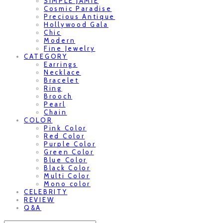
SIMPLE JAMIE
Cosmic Paradise
Precious Antique
Hollywood Gala
Chic
Modern
Fine Jewelry
CATEGORY
Earrings
Necklace
Bracelet
Ring
Brooch
Pearl
Chain
COLOR
Pink Color
Red Color
Purple Color
Green Color
Blue Color
Black Color
Multi Color
Mono color
CELEBRITY
REVIEW
Q&A