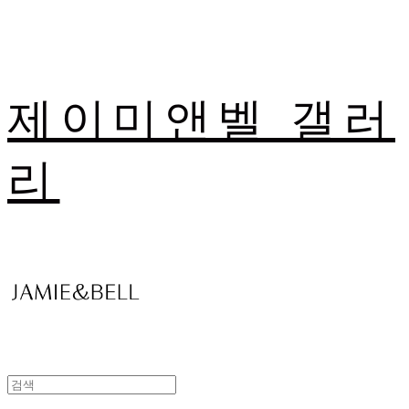
제이미앤벨 갤러
리