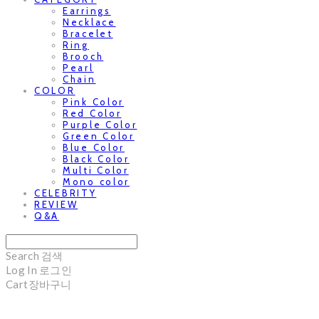
Earrings
Necklace
Bracelet
Ring
Brooch
Pearl
Chain
COLOR
Pink Color
Red Color
Purple Color
Green Color
Blue Color
Black Color
Multi Color
Mono color
CELEBRITY
REVIEW
Q&A
Search
검색
Log In
로그인
Cart
장바구니